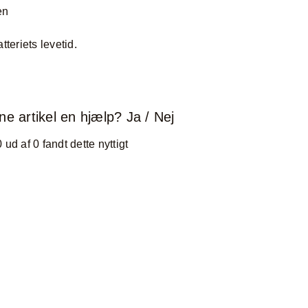
en
teriets levetid.
ne artikel en hjælp?
Ja
/
Nej
0 ud af 0 fandt dette nyttigt