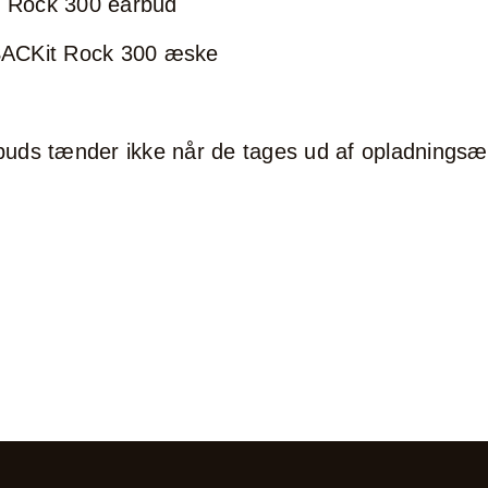
t Rock 300 earbud
 SACKit Rock 300 æske
uds tænder ikke når de tages ud af opladnings